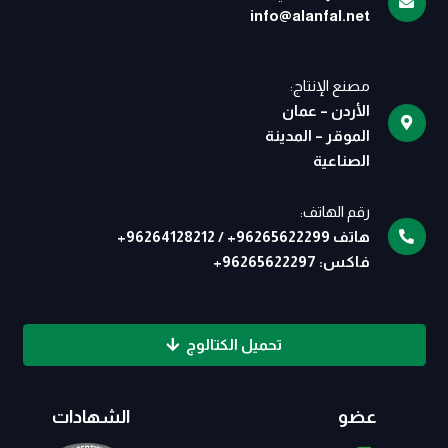
info@alanfal.net
مصنع الإنتاج:
الأردن – عمان
الموقر – المدينة
الصناعية
رقم الهاتف:
هاتف
96265622299
+
/
96264128212
+
فاكس:
96265622297
+
تحميل الكتالوج
عضو
الشهادات