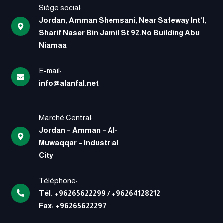
Siège social:
Jordan, Amman Shemsani, Near Safeway Int’l,
Sharif Naser Bin Jamil St 92.No Building Abu
Niamaa
E-mail:
info@alanfal.net
Marché Central:
Jordan – Amman – Al-
Muwaqqar – Industrial
City
Téléphone:
Tél.
+96265622299
/
+96264128212
Fax:
+96265622297