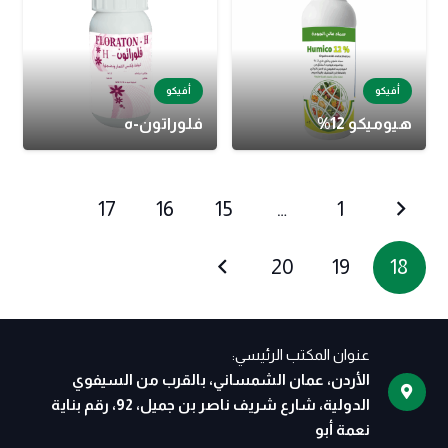
أفيكو
أفيكو
هيوميكو 12%
فلوراتون-ه
17
16
15
…
1
20
19
18
عنوان المكتب الرئيسي:
الأردن، عمان الشمساني، بالقرب من السيفوي
الدولية، شارع شريف ناصر بن جميل، 92، رقم بناية
نعمة أبو