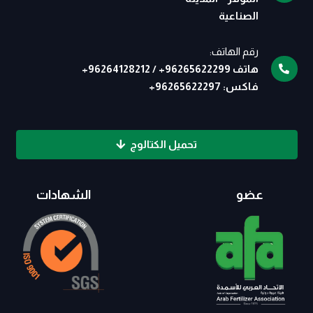
الصناعية
رقم الهاتف:
هاتف
96265622299
+
/
96264128212
+
فاكس:
96265622297
+
تحميل الكتالوج
عضو
الشهادات