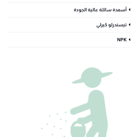
أﺳﻤﺪة ﺳﺎﺋﻠﺔ ﻋﺎﻟﻴﺔ اﻟﺠﻮدة
تيسندرلو كيرلي
NPK