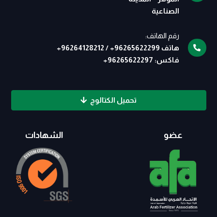
الصناعية
رقم الهاتف:
هاتف
96265622299
+
/
96264128212
+
فاكس:
96265622297
+
تحميل الكتالوج
عضو
الشهادات