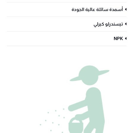
أﺳﻤﺪة ﺳﺎﺋﻠﺔ ﻋﺎﻟﻴﺔ اﻟﺠﻮدة
تيسندرلو كيرلي
NPK